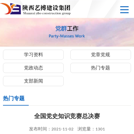
学习资料
党章党规
党政动态
热门专题
支部新闻
热门专题
全国党史知识竞赛总决赛
发布时间：2021-11-02
浏览量：1301