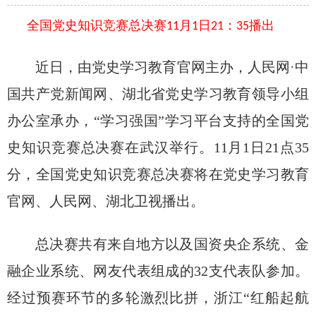
全国党史知识竞赛总决赛11月1日21：35播出
近日，由党史学习教育官网主办，人民网·中
国共产党新闻网、湖北省党史学习教育领导小组
办公室承办，“学习强国”学习平台支持的全国党
史知识竞赛总决赛在武汉举行。11月1日21点35
分，全国党史知识竞赛总决赛将在党史学习教育
官网、人民网、湖北卫视播出。
总决赛共有来自地方以及国资央企系统、金
融企业系统、网友代表组成的32支代表队参加。
经过预赛环节的多轮激烈比拼，浙江“红船起航